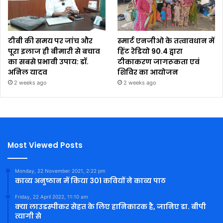
टीबी की समय पर जांच और
स्मार्ट एनजीओ के तत्वावधान में
पूरा इलाज ही बीमारी से बचाव
हिंट रेडियो 90.4 द्वारा
का सबसे प्रभावी उपाय: डॉ.
टीकाकरण जागरूकता एवं
अनिल यादव
शिविर का आयोजन
2 weeks ago
2 weeks ago
Most Viewed Posts
Monday, 22 November 2021, 2:22 pm
काव्य अनुष्ठान में किया 301 कवियों ने काव्य पाठ
Friday, 22 April 2022, 11:10 am
क्या लाउडस्पीकर सेहत के लिए हानिकारक है, जानिए डा. बीपी
त्यागी से