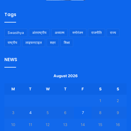
Tags
Swasthya
अंतराष्ट्रीय
अध्यात्म
मनोरंजन
राजनीति
राज्य
राष्ट्रीय
लाइफस्टाइल
शहर
शिक्षा
NEWS
August 2026
M
T
W
T
F
S
S
1
2
3
4
5
6
7
8
9
10
11
12
13
14
15
16