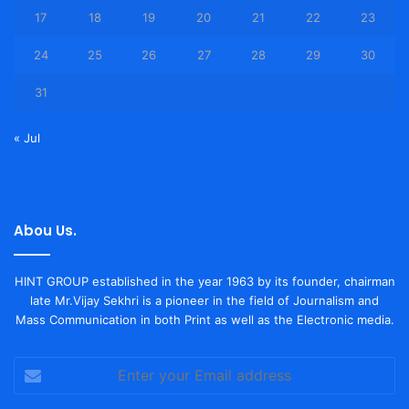
17
18
19
20
21
22
23
24
25
26
27
28
29
30
31
« Jul
Abou Us.
HINT GROUP established in the year 1963 by its founder, chairman
late Mr.Vijay Sekhri is a pioneer in the field of Journalism and
Mass Communication in both Print as well as the Electronic media.
Enter
your
Email