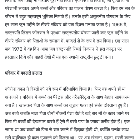
पिता के बिना कोई भी परिवार पूरा नहीं होता। एक पिता ही होता है, जो दुःख हो या
परेशानी सहकर अपने बच्चों और परिवार का पालन पोषण करता है। पिता हम सब के
जीवन में बहुत महत्वपूर्ण भूमिका निभाते हैं। उनके इसी अतुलनीय योगदान के लिए
हर साल जून महीने के तीसरे रविवार को पता दिवस मनाया जाता है। 1966 में,
राष्ट्रपति लिंडन जॉनसन ने प्रथम राष्ट्रपतीय घोषणा जारी कर जून महीने के
तीसरे रविवार को पिताओं के सम्मान में, फादर्स डे के रूप में तय किया। छह साल
बाद 1972 में वह दिन आया जब राष्ट्रपति रिचर्ड निक्सन ने इस कानून पर
हस्ताक्षर किये और बाहरी देशों मैं यह एक स्थायी राष्ट्रीय छुट्टी बना।
परिवार में बदलते हालात
कोरोना काल ने रिश्तों को नये रूप में परिभाषित किया है। फिर वह अपने हों या
अनजाने। परिवार में बच्चों का पैरेंट्स और ग्रैंडपैरेंट्स के साथ बेहतर सामंजस्य
बना है। खासकर पिता के साथ बच्चों का जुड़ाव गहरा एवं संबंध दोस्ताना हुए हैं।
अब बच्चे जबकि माता पिता दोनों नौकरी पेशा होते है कई बार माँ के बहार जाने पर
पिता भी बच्चों की देखभाल करते हैं ऐसे मेँ बच्चे पापा के ज्यादा करीब होते हैं। एक
समय था जब बच्चों को पिता से बात करने में झिझक होती थी, क्योंकि उनके साथ
उसे बमुश्किल ही वक्त गुजारने को मिलता था। पर अब खेलना, पढ़ना, मस्ती करना