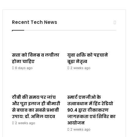
Recent Tech News
सत्ता को विनम्र व लचीला
युवा शक्ति को पहचाने
होना चाहिए
बूढ़ा नेतृत्व
6 days ago
2 weeks ago
टीबी की समय पर जांच
स्मार्ट एनजीओ के
और पूरा इलाज ही बीमारी
तत्वावधान में हिंट रेडियो
से बचाव का सबसे प्रभावी
90.4 द्वारा टीकाकरण
उपाय: डॉ. अनिल यादव
जागरूकता एवं शिविर का
आयोजन
2 weeks ago
2 weeks ago