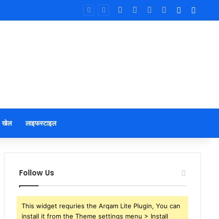
Facebook
X
YouTube
Instagram
Log In
Sideb
खेल
लाइफस्टाइल
Follow Us
This widget requries the Arqam Lite Plugin, You can
install it from the Theme settings menu > Install