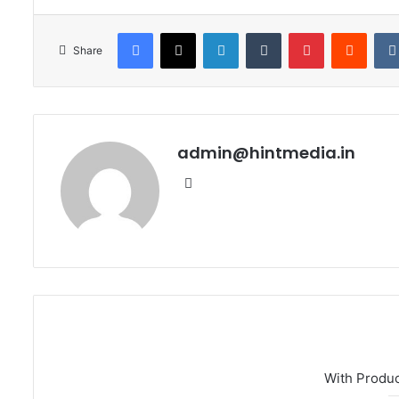
Facebook
X
LinkedIn
Tumblr
Pinterest
Reddi
Share
admin@hintmedia.in
Website
With Produ