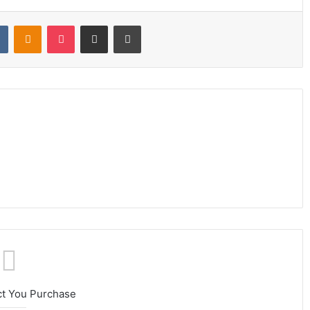
t
VKontakte
Odnoklassniki
Pocket
Share via Email
Print
ct You Purchase