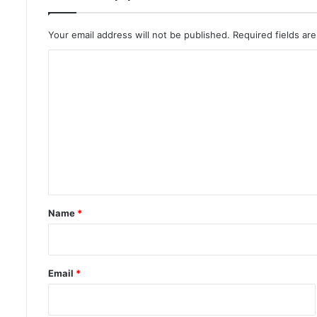
Your email address will not be published.
Required fields a
C
o
m
m
e
n
t
*
Name
*
Email
*