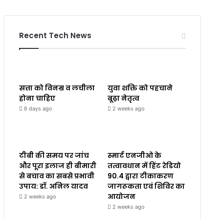
Recent Tech News
सत्ता को विनम्र व लचीला
युवा शक्ति को पहचाने
होना चाहिए
बूढ़ा नेतृत्व
6 days ago
2 weeks ago
टीबी की समय पर जांच
स्मार्ट एनजीओ के
और पूरा इलाज ही बीमारी
तत्वावधान में हिंट रेडियो
से बचाव का सबसे प्रभावी
90.4 द्वारा टीकाकरण
उपाय: डॉ. अनिल यादव
जागरूकता एवं शिविर का
आयोजन
2 weeks ago
2 weeks ago