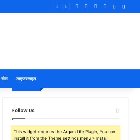
Facebook
X
YouTube
Instagram
Log In
Sideb
खेल
लाइफस्टाइल
Follow Us
This widget requries the Arqam Lite Plugin, You can
install it from the Theme settings menu > Install