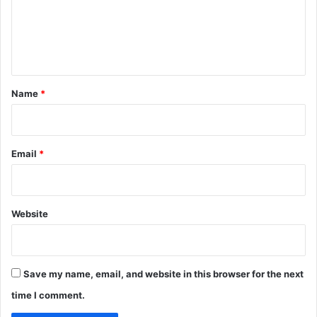
m
e
n
t
*
Name
*
Email
*
Website
Save my name, email, and website in this browser for the next
time I comment.