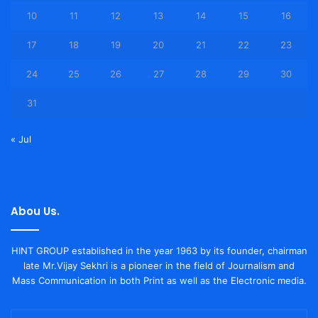
10
11
12
13
14
15
16
17
18
19
20
21
22
23
24
25
26
27
28
29
30
31
« Jul
Abou Us.
HINT GROUP established in the year 1963 by its founder, chairman
late Mr.Vijay Sekhri is a pioneer in the field of Journalism and
Mass Communication in both Print as well as the Electronic media.
Enter