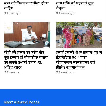
सत्ता को विनम्र व लचीला होना
युवा शक्ति को पहचाने बूढ़ा
चाहिए
नेतृत्व
1 week ago
2 weeks ago
टीबी की समय पर जांच और
स्मार्ट एनजीओ के तत्वावधान में
पूरा इलाज ही बीमारी से बचाव
हिंट रेडियो 90.4 द्वारा
का सबसे प्रभावी उपाय: डॉ.
टीकाकरण जागरूकता एवं
अनिल यादव
शिविर का आयोजन
3 weeks ago
3 weeks ago
Most Viewed Posts