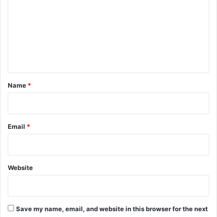
m
m
e
n
t
*
Name
*
Email
*
Website
Save my name, email, and website in this browser for the next