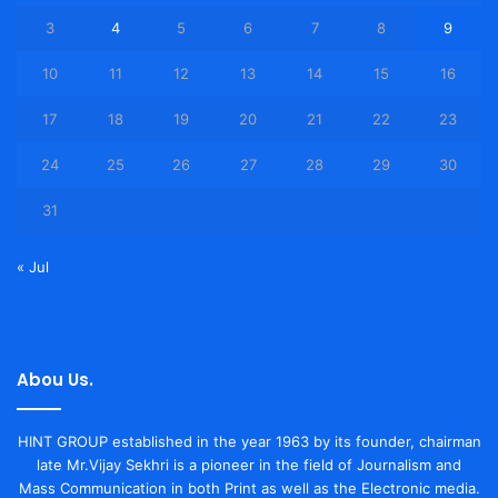
3
4
5
6
7
8
9
10
11
12
13
14
15
16
17
18
19
20
21
22
23
24
25
26
27
28
29
30
31
« Jul
Abou Us.
HINT GROUP established in the year 1963 by its founder, chairman
late Mr.Vijay Sekhri is a pioneer in the field of Journalism and
Mass Communication in both Print as well as the Electronic media.