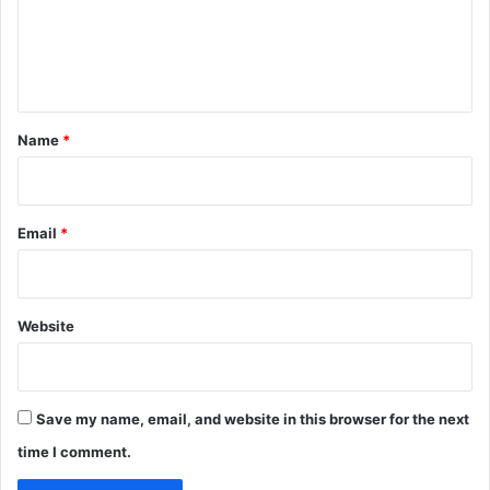
m
e
n
t
*
Name
*
Email
*
Website
Save my name, email, and website in this browser for the next
time I comment.