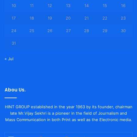
10
11
12
13
14
15
16
17
18
19
20
21
22
23
24
25
26
27
28
29
30
31
« Jul
Abou Us.
HINT GROUP established in the year 1963 by its founder, chairman
late Mr.Vijay Sekhri is a pioneer in the field of Journalism and
Mass Communication in both Print as well as the Electronic media.
Enter