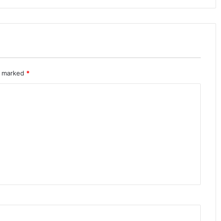
re marked
*