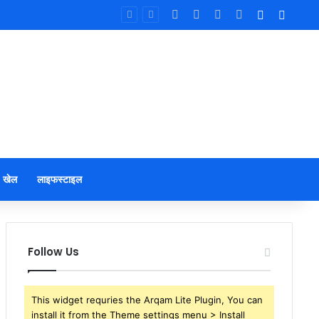
Facebook
X
YouTube
Instagram
Log In
Sideb
खेल
लाइफस्टाइल
Follow Us
This widget requries the Arqam Lite Plugin, You can
install it from the Theme settings menu > Install