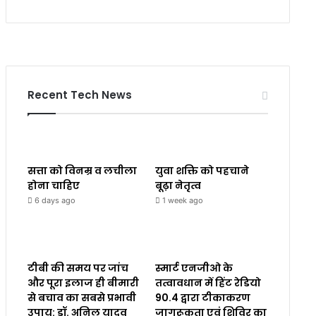
Recent Tech News
सत्ता को विनम्र व लचीला
युवा शक्ति को पहचाने
होना चाहिए
बूढ़ा नेतृत्व
6 days ago
1 week ago
टीबी की समय पर जांच
स्मार्ट एनजीओ के
और पूरा इलाज ही बीमारी
तत्वावधान में हिंट रेडियो
से बचाव का सबसे प्रभावी
90.4 द्वारा टीकाकरण
उपाय: डॉ. अनिल यादव
जागरूकता एवं शिविर का