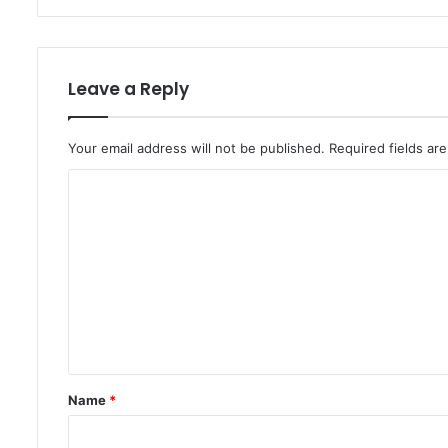
Leave a Reply
Your email address will not be published.
Required fields a
C
o
m
m
e
n
t
*
Name
*