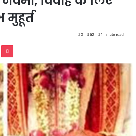
ी नवमी, विवाह के लिए
मुहूर्त
0
52
1 minute read
te
Odnoklassniki
Pocket