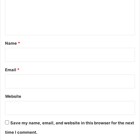
m
e
n
t
*
Name
*
Email
*
Website
Save my name, email, and website in this browser for the next
time I comment.