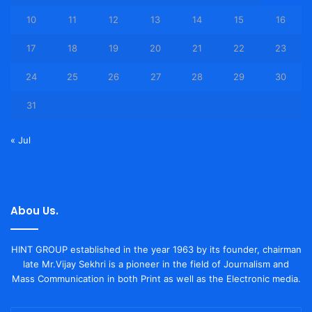
10
11
12
13
14
15
16
17
18
19
20
21
22
23
24
25
26
27
28
29
30
31
« Jul
Abou Us.
HINT GROUP established in the year 1963 by its founder, chairman
late Mr.Vijay Sekhri is a pioneer in the field of Journalism and
Mass Communication in both Print as well as the Electronic media.