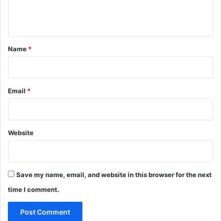
e
n
t
*
Name
*
Email
*
Website
Save my name, email, and website in this browser for the next
time I comment.