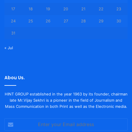
17
18
19
20
21
22
23
24
25
26
27
28
29
30
31
« Jul
Abou Us.
HINT GROUP established in the year 1963 by its founder, chairman
late Mr.Vijay Sekhri is a pioneer in the field of Journalism and
Mass Communication in both Print as well as the Electronic media.
Enter
your