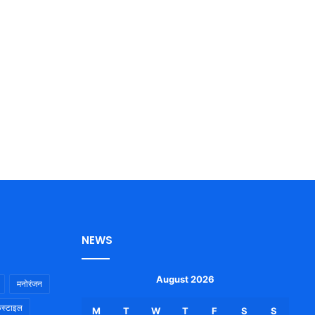
NEWS
August 2026
मनोरंजन
स्टाइल
M
T
W
T
F
S
S