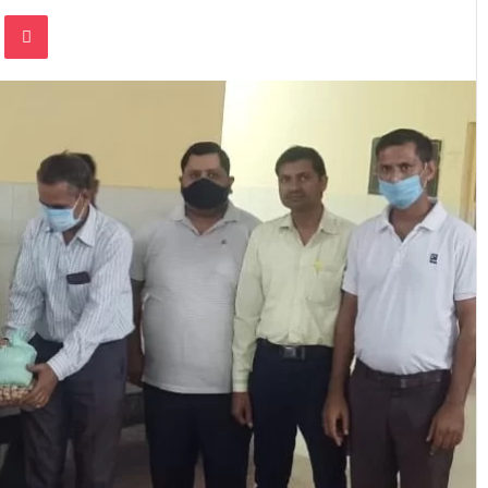
te
Odnoklassniki
Pocket