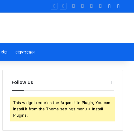
Facebook
X
YouTube
Instagram
Log In
Sideb
खेल
लाइफस्टाइल
Follow Us
This widget requries the Arqam Lite Plugin, You can
install it from the Theme settings menu > Install
Plugins.