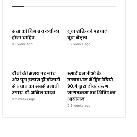
सत्ता को विनम्र व लचीला
युवा शक्ति को पहचाने
होना चाहिए
बूढ़ा नेतृत्व
1 week ago
2 weeks ago
टीबी की समय पर जांच
स्मार्ट एनजीओ के
और पूरा इलाज ही बीमारी
तत्वावधान में हिंट रेडियो
से बचाव का सबसे प्रभावी
90.4 द्वारा टीकाकरण
उपाय: डॉ. अनिल यादव
जागरूकता एवं शिविर का
आयोजन
2 weeks ago
2 weeks ago