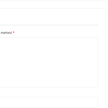
re marked
*