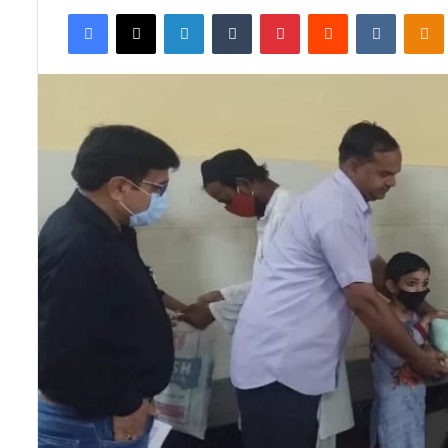
an
Facebook
X
LinkedIn
Tumblr
Pinterest
Reddit
VKontak
email