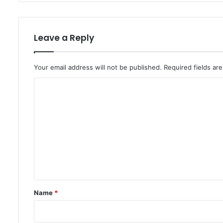
Leave a Reply
Your email address will not be published.
Required fields a
C
o
m
m
e
n
t
*
Name
*