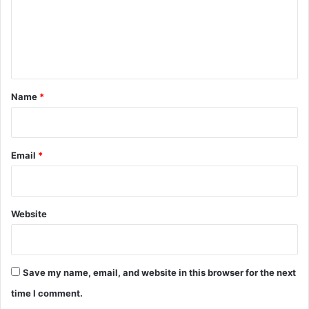
m
e
n
t
*
Name
*
Email
*
Website
Save my name, email, and website in this browser for the next
time I comment.