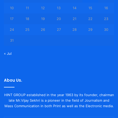
10
11
12
13
14
15
16
17
18
19
20
21
22
23
24
25
26
27
28
29
30
31
« Jul
Abou Us.
HINT GROUP established in the year 1963 by its founder, chairman
late Mr.Vijay Sekhri is a pioneer in the field of Journalism and
Mass Communication in both Print as well as the Electronic media.