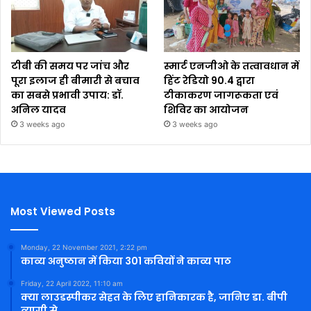
टीबी की समय पर जांच और
स्मार्ट एनजीओ के तत्वावधान में
पूरा इलाज ही बीमारी से बचाव
हिंट रेडियो 90.4 द्वारा
का सबसे प्रभावी उपाय: डॉ.
टीकाकरण जागरूकता एवं
अनिल यादव
शिविर का आयोजन
3 weeks ago
3 weeks ago
Most Viewed Posts
Monday, 22 November 2021, 2:22 pm
काव्य अनुष्ठान में किया 301 कवियों ने काव्य पाठ
Friday, 22 April 2022, 11:10 am
क्या लाउडस्पीकर सेहत के लिए हानिकारक है, जानिए डा. बीपी
त्यागी से